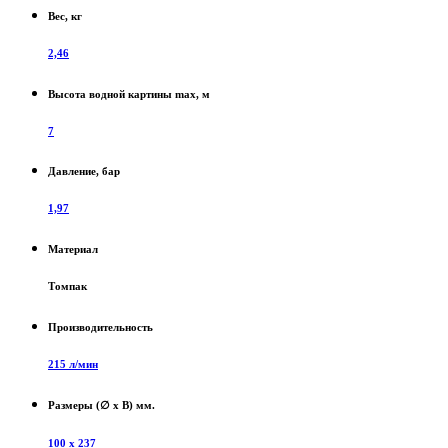
Вес, кг
2,46
Высота водной картины max, м
7
Давление, бар
1,97
Материал
Томпак
Производительность
215 л/мин
Размеры (∅ х В) мм.
100 х 237