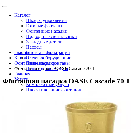
Каталог
Шкафы управления
Готовые фонтаны
Фонтанные насадки
Подводные светильники
Закладные детали
Насосы
Главная
Системы фильтрации
Каталог
Электрооборудование
Фонтанные насадки
Плавающие фонтаны
Фонтанная насадка OASE Cascade 70 T
Пешеходные модули
Главная
Услуги
Фонтанная насадка OASE Cascade 70 T
Комплексные услуги
Проектирование фонтанов
Строительство
Монтаж оборудования
Разработка и сборка шкафов управления
фонтанами
О компании
Новости
Доставка \ Оплата
Контакты