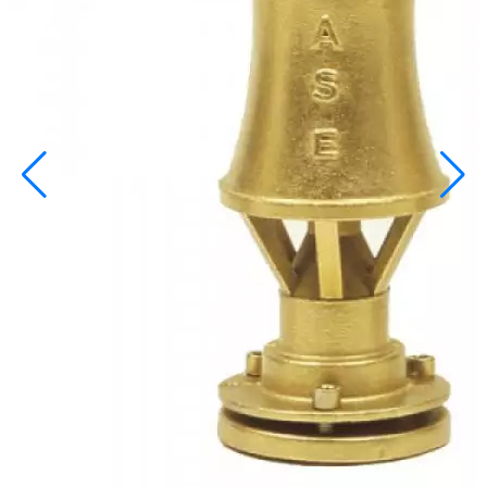
info@inoprom.ru
+7 (495) 374-90-93
Каталог
Шкафы управления
Готовые фонтаны
Фонтанные насадки
Подводные светильники
Закладные детали
Насосы
Системы фильтрации
Электрооборудование
Плавающие фонтаны
Пешеходные модули
Корзина
Каталог