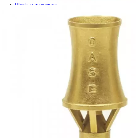
Шкафы управления
Готовые фонтаны
Фонтанные насадки
Подводные светильники
Закладные детали
Насосы
Системы фильтрации
Электрооборудование
Плавающие фонтаны
Пешеходные модули
Корзина