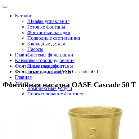
Каталог
Шкафы управления
Готовые фонтаны
Фонтанные насадки
Подводные светильники
Закладные детали
Насосы
Главная
Системы фильтрации
Каталог
Электрооборудование
Фонтанные насадки
Плавающие фонтаны
Фонтанная насадка OASE Cascade 50 T
Пешеходные модули
Главная
Услуги
Фонтанная насадка OASE Cascade 50 T
Комплексные услуги
Проектирование фонтанов
Строительство
Монтаж оборудования
Разработка и сборка шкафов управления
фонтанами
О компании
Новости
Доставка \ Оплата
Контакты