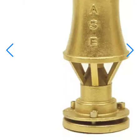
info@inoprom.ru
+7 (495) 374-90-93
Каталог
Шкафы управления
Готовые фонтаны
Фонтанные насадки
Подводные светильники
Закладные детали
Насосы
Системы фильтрации
Электрооборудование
Плавающие фонтаны
Пешеходные модули
Корзина
Каталог