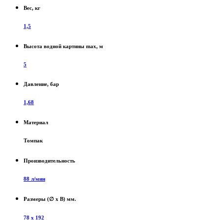
Вес, кг
1,5
Высота водной картины max, м
5
Давление, бар
1,68
Материал
Томпак
Производительность
88 л/мин
Размеры (∅ х В) мм.
78 х 192