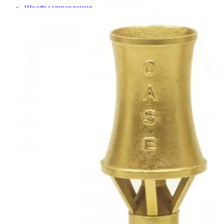
Шкафы управления
Готовые фонтаны
Фонтанные насадки
Подводные светильники
Закладные детали
Насосы
Системы фильтрации
Электрооборудование
Плавающие фонтаны
Пешеходные модули
Корзина