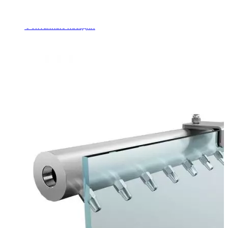
Шкафы управления
Готовые фонтаны
Фонтанные насадки
Подводные светильники
Закладные детали
Насосы
Системы фильтрации
Электрооборудование
Плавающие фонтаны
Пешеходные модули
Корзина