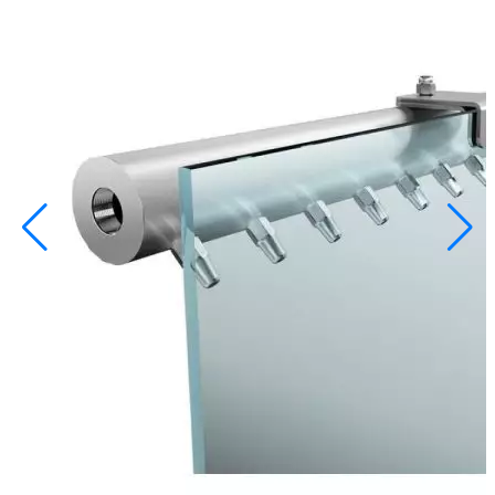
info@inoprom.ru
+7 (495) 374-90-93
Каталог
Шкафы управления
Готовые фонтаны
Фонтанные насадки
Подводные светильники
Закладные детали
Насосы
Системы фильтрации
Электрооборудование
Плавающие фонтаны
Пешеходные модули
Корзина
Каталог