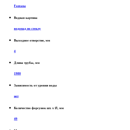
Fontana
Водная картина
водопад по стеклу
Выходное отверстие, мм
4
Длина трубы, мм
1980
Зависимость от уровня воды
нет
Количество форсунок шт. x Ø, мм
49