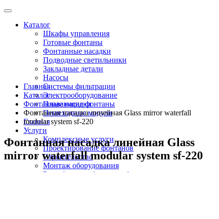
Каталог
Шкафы управления
Готовые фонтаны
Фонтанные насадки
Подводные светильники
Закладные детали
Насосы
Главная
Системы фильтрации
Каталог
Электрооборудование
Фонтанные насадки
Плавающие фонтаны
Фонтанная насадка линейная Glass mirror waterfall
Пешеходные модули
Главная
modular system sf-220
Услуги
Комплексные услуги
Фонтанная насадка линейная Glass
Проектирование фонтанов
mirror waterfall modular system sf-220
Строительство
Монтаж оборудования
Разработка и сборка шкафов управления
фонтанами
О компании
Новости
Доставка \ Оплата
Контакты