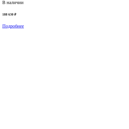
В наличии
188 630 ₽
H
Подробнее
5