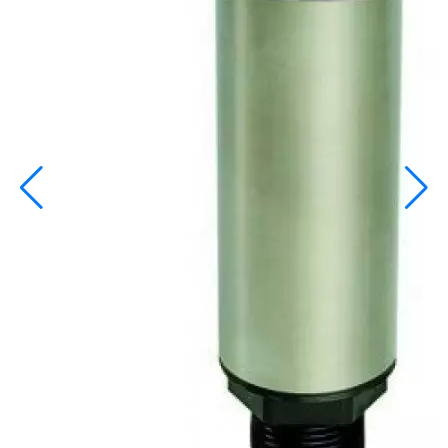
info@inoprom.ru
+7 (495) 374-90-93
Каталог
Шкафы управления
Готовые фонтаны
Фонтанные насадки
Подводные светильники
Закладные детали
Насосы
Системы фильтрации
Электрооборудование
Плавающие фонтаны
Пешеходные модули
Корзина
Каталог