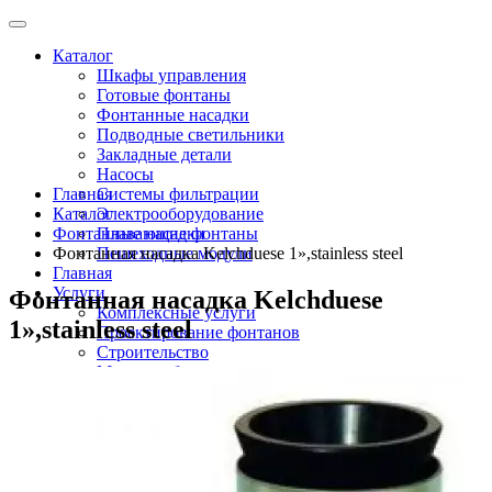
Каталог
Шкафы управления
Готовые фонтаны
Фонтанные насадки
Подводные светильники
Закладные детали
Насосы
Главная
Системы фильтрации
Каталог
Электрооборудование
Фонтанные насадки
Плавающие фонтаны
Фонтанная насадка Kelchduese 1»,stainless steel
Пешеходные модули
Главная
Услуги
Фонтанная насадка Kelchduese
Комплексные услуги
1»,stainless steel
Проектирование фонтанов
Строительство
Монтаж оборудования
Разработка и сборка шкафов управления
фонтанами
О компании
Новости
Доставка \ Оплата
Контакты