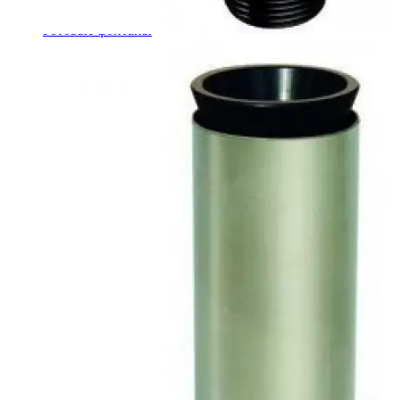
Шкафы управления
Готовые фонтаны
Фонтанные насадки
Подводные светильники
Закладные детали
Насосы
Системы фильтрации
Электрооборудование
Плавающие фонтаны
Пешеходные модули
Корзина