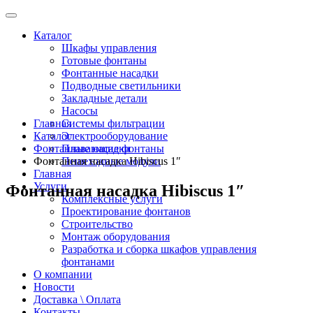
Каталог
Шкафы управления
Готовые фонтаны
Фонтанные насадки
Подводные светильники
Закладные детали
Насосы
Главная
Системы фильтрации
Каталог
Электрооборудование
Фонтанные насадки
Плавающие фонтаны
Фонтанная насадка Hibiscus 1″
Пешеходные модули
Главная
Услуги
Фонтанная насадка Hibiscus 1″
Комплексные услуги
Проектирование фонтанов
Строительство
Монтаж оборудования
Разработка и сборка шкафов управления
фонтанами
О компании
Новости
Доставка \ Оплата
Контакты