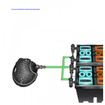
Шкафы управления
Готовые фонтаны
Фонтанные насадки
Подводные светильники
Закладные детали
Насосы
Системы фильтрации
Электрооборудование
Плавающие фонтаны
Пешеходные модули
Корзина