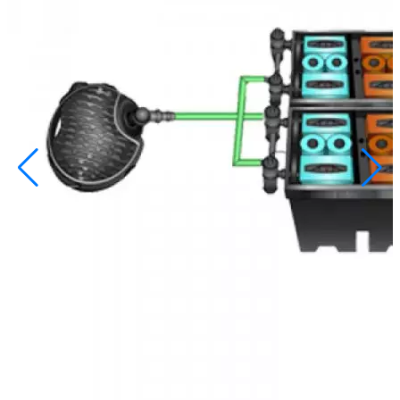
info@inoprom.ru
+7 (495) 374-90-93
Каталог
Шкафы управления
Готовые фонтаны
Фонтанные насадки
Подводные светильники
Закладные детали
Насосы
Системы фильтрации
Электрооборудование
Плавающие фонтаны
Пешеходные модули
Корзина
Каталог