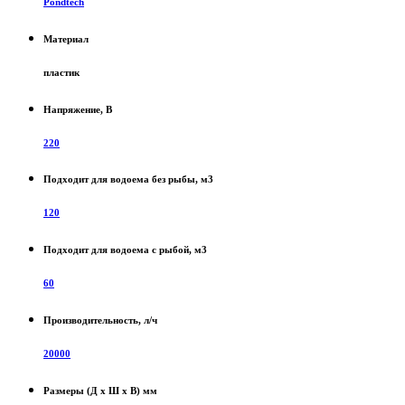
Pondtech
Материал
пластик
Напряжение, В
220
Подходит для водоема без рыбы, м3
120
Подходит для водоема с рыбой, м3
60
Производительность, л/ч
20000
Размеры (Д х Ш х В) мм