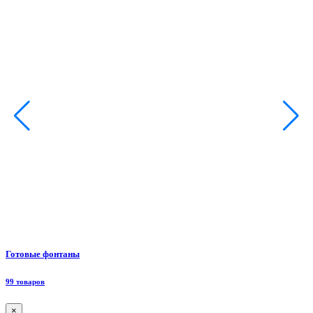
Ф
Готовые фонтаны
8
99 товаров
×