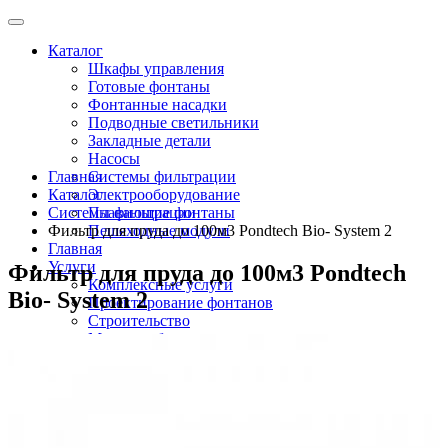
Каталог
Шкафы управления
Готовые фонтаны
Фонтанные насадки
Подводные светильники
Закладные детали
Насосы
Главная
Системы фильтрации
Каталог
Электрооборудование
Системы фильтрации
Плавающие фонтаны
Фильтр для пруда до 100м3 Pondtech Bio- System 2
Пешеходные модули
Главная
Услуги
Фильтр для пруда до 100м3 Pondtech
Комплексные услуги
Bio- System 2
Проектирование фонтанов
Строительство
Монтаж оборудования
Разработка и сборка шкафов управления
фонтанами
О компании
Новости
Доставка \ Оплата
Контакты