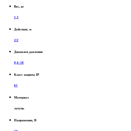
Вес, кг
1,3
Действие, м
2/2
Диапазон давления
0,4–10
Класс защиты IP
65
Материал
латунь
Напряжение, В