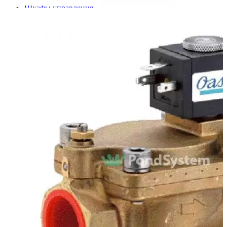
Шкафы управления
Готовые фонтаны
Фонтанные насадки
Подводные светильники
Закладные детали
Насосы
Системы фильтрации
Электрооборудование
Плавающие фонтаны
Пешеходные модули
Корзина