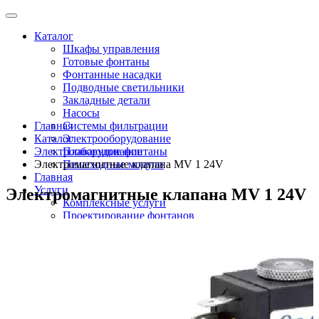
Каталог
Шкафы управления
Готовые фонтаны
Фонтанные насадки
Подводные светильники
Закладные детали
Насосы
Главная
Системы фильтрации
Каталог
Электрооборудование
Электрооборудование
Плавающие фонтаны
Электромагнитные клапана MV 1 24V
Пешеходные модули
Главная
Услуги
Электромагнитные клапана MV 1 24V
Комплексные услуги
Проектирование фонтанов
Строительство
Монтаж оборудования
Разработка и сборка шкафов управления
фонтанами
О компании
Новости
Доставка \ Оплата
Контакты