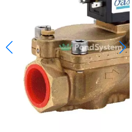
info@inoprom.ru
+7 (495) 374-90-93
Каталог
Шкафы управления
Готовые фонтаны
Фонтанные насадки
Подводные светильники
Закладные детали
Насосы
Системы фильтрации
Электрооборудование
Плавающие фонтаны
Пешеходные модули
Корзина
Каталог