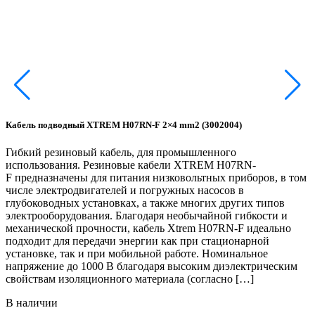
Кабель подводный XTREM H07RN-F 2×4 mm2 (3002004)
К
Гибкий резиновый кабель, для промышленного
Г
использования. Резиновые кабели XTREM H07RN-
F предназначены для питания низковольтных приборов, в том
F
числе электродвигателей и погружных насосов в
ч
глубоководных установках, а также многих других типов
г
электрооборудования. Благодаря необычайной гибкости и
э
механической прочности, кабель Xtrem H07RN-F идеально
м
подходит для передачи энергии как при стационарной
п
установке, так и при мобильной работе. Номинальное
у
напряжение до 1000 В благодаря высоким диэлектрическим
н
свойствам изоляционного материала (согласно […]
с
В наличии