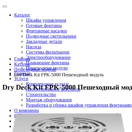
Каталог
Шкафы управления
Готовые фонтаны
Фонтанные насадки
Подводные светильники
Закладные детали
Насосы
Системы фильтрации
Электрооборудование
Главная
Плавающие фонтаны
Каталог
Пешеходные модули
Пешеходные модули
Главная
Dry Deck Kit FPK-5000 Пешеходный модуль
Услуги
Комплексные услуги
Dry Deck Kit FPK-5000 Пешеходный мо
Проектирование фонтанов
Строительство
Монтаж оборудования
Разработка и сборка шкафов управления фонтанами
О компании
Новости
Доставка \ Оплата
Контакты