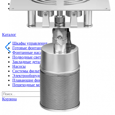
info@inoprom.ru
+7 (495) 374-90-93
Каталог
Шкафы управления
Готовые фонтаны
Фонтанные насадки
Подводные светильники
Закладные детали
Насосы
Системы фильтрации
Электрооборудование
Плавающие фонтаны
Пешеходные модули
Корзина