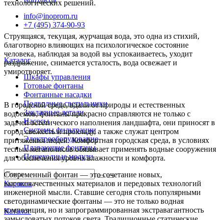
технологических решений.
info@inoprom.ru
+7 (495) 374-90-93
Струящаяся, текущая, журчащая вода, это одна из стихий,
благотворно влияющих на психологическое состояние
человека, наблюдая за водой вы успокаиваетесь, уходит
Каталог
раздражение, снимается усталость, вода освежает и
умиротворяет.
Шкафы управления
Готовые фонтаны
Фонтанные насадки
Подводные светильники
В городской среде, вдали от природы и естественных
Закладные детали
водоемов, фонтаны прекрасно справляются не только с
Насосы
задачей эстетического наполнения ландшафта, они приносят в
Системы фильтрации
город свежесть и прохладу, а также служат центром
Электрооборудование
притяжения людей. Комфортная городская среда, в условиях
Плавающие фонтаны
тесных мегаполисов обязывает применять водные сооружения
Пешеходные модули
для обеспечения уровня влажности и комфорта.
Современный фонтан — это сочетание новых,
высококачественных материалов и передовых технологий
Корзина
инженерной мысли. Ставшие сегодня столь популярными
светодинамические фонтаны — это не только водная
композиция, но и запрограммированная экстравагантность
Каталог
замысловатых потоков света. Традиционные статические