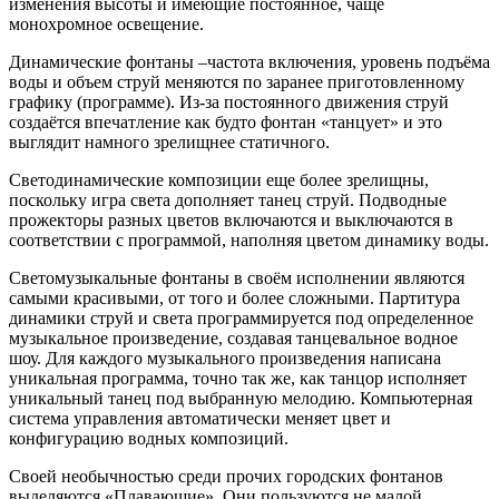
изменения высоты и имеющие постоянное, чаще
монохромное освещение.
Динамические фонтаны –частота включения, уровень подъёма
воды и объем струй меняются по заранее приготовленному
графику (программе). Из-за постоянного движения струй
создаётся впечатление как будто фонтан «танцует» и это
выглядит намного зрелищнее статичного.
Светодинамические композиции еще более зрелищны,
поскольку игра света дополняет танец струй. Подводные
прожекторы разных цветов включаются и выключаются в
соответствии с программой, наполняя цветом динамику воды.
Светомузыкальные фонтаны в своём исполнении являются
самыми красивыми, от того и более сложными. Партитура
динамики струй и света программируется под определенное
музыкальное произведение, создавая танцевальное водное
шоу. Для каждого музыкального произведения написана
уникальная программа, точно так же, как танцор исполняет
уникальный танец под выбранную мелодию. Компьютерная
система управления автоматически меняет цвет и
конфигурацию водных композиций.
Своей необычностью среди прочих городских фонтанов
выделяются «Плавающие». Они пользуются не малой