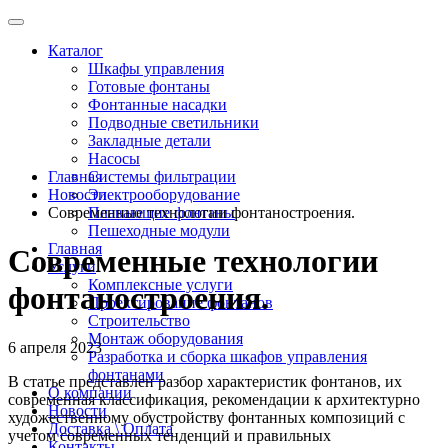
Каталог
Шкафы управления
Готовые фонтаны
Фонтанные насадки
Подводные светильники
Закладные детали
Насосы
Главная
Системы фильтрации
Новости
Электрооборудование
Современные технологии фонтаностроения.
Плавающие фонтаны
Пешеходные модули
Главная
Современные технологии
Услуги
Комплексные услуги
фонтаностроения.
Проектирование фонтанов
Строительство
Монтаж оборудования
6 апреля 2023
Разработка и сборка шкафов управления
фонтанами
В статье представлен разбор характеристик фонтанов, их
О компании
современная классификация, рекомендации к архитектурно
Новости
художественному обустройству фонтанных композиций с
Доставка \ Оплата
учетом современных тенденций и правильных
Контакты