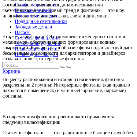
фонтаны часто заменяются динамическими или
Шкафы управления
светомузыкальными. Новый тренд в фонтанах — это шоу,
Готовые фонтаны
игра красок, сочетание музыки, света и динамики.
Фонтанные насадки
Подводные светильники
Закладные детали
Насосы
Что же такое фонтан? Это комплекс инженерных систем и
Системы фильтрации
механизмов, обеспечивающих формирования водных
Электрооборудование
композиций. Большое разнообразие форм водяных струй даёт
Плавающие фонтаны
бесконечные возможности для архитекторов и дизайнеров
Пешеходные модули
создавать новые, интересные фонтаны.
Корзина
По месту расположения и исходя из назначения, фонтаны
разделены на 2 группы: Интерьерные фонтаны (как правило
находятся в помещениях) и уличные(городские, парковые)
фонтаны.
В современном фонтаностроении часто применяется
следующая классификация:
Статичные фонтаны — это традиционные бьющие струей без