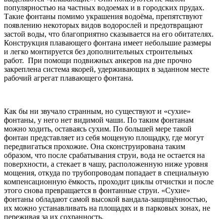
популярностью на частных водоемах и в городских прудах.
Такие фонтаны помимо украшения водоёма, препятствуют
появлению некоторых видов водорослей и предотвращают
застой воды, что благоприятно сказывается на его обитателях.
Конструкция плавающего фонтана имеет небольшие размеры
и легко монтируется без дополнительных строительных
работ. При помощи подвижных анкеров на дне прочно
закреплена система якорей, удерживающих в заданном месте
рабочий агрегат плавающего фонтана.
Как бы ни звучало странным, но существуют и «сухие»
фонтаны, у него нет видимой чаши. По таким фонтанам
можно ходить, оставаясь сухим. По большей мере такой
фонтан представляет из себя мощеную площадку, где могут
передвигаться прохожие. Она сконструирована таким
образом, что после срабатывания струи, вода не остается на
поверхности, а стекает в чашу, расположенную ниже уровня
мощения, откуда по трубопроводам попадает в специальную
компенсационную ёмкость, проходит циклы отчистки и после
этого снова превращается в фонтанные струи. «Сухие»
фонтаны обладают самой высокой вандала-защищённостью,
их можно устанавливать на площадях и в парковых зонах, не
переживая за их сохранность.