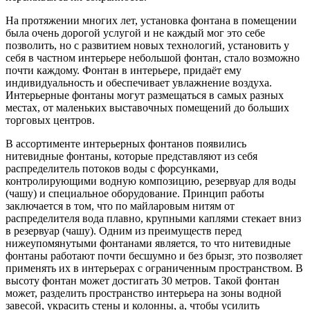
На протяжении многих лет, установка фонтана в помещении
была очень дорогой услугой и не каждый мог это себе
позволить, но с развитием новых технологий, установить у
себя в частном интерьере небольшой фонтан, стало возможно
почти каждому. Фонтан в интерьере, придаёт ему
индивидуальность и обеспечивает увлажнение воздуха.
Интерьерные фонтаны могут размещаться в самых разных
местах, от маленьких выставочных помещений до больших
торговых центров.
В ассортименте интерьерных фонтанов появились
нитевидные фонтаны, которые представляют из себя
распределитель потоков воды с форсунками,
контролирующими водную композицию, резервуар для воды
(чашу) и специальное оборудование. Принцип работы
заключается в том, что по майларовым нитям от
распределителя вода плавно, крупными каплями стекает вниз
в резервуар (чашу). Одним из преимуществ перед
нижеупомянутыми фонтанами является, то что нитевидные
фонтаны работают почти бесшумно и без брызг, это позволяет
применять их в интерьерах с ограниченным пространством. В
высоту фонтан может достигать 30 метров. Такой фонтан
может, разделить пространство интерьера на зоны водной
завесой, украсить стены и колонны, а, чтобы усилить