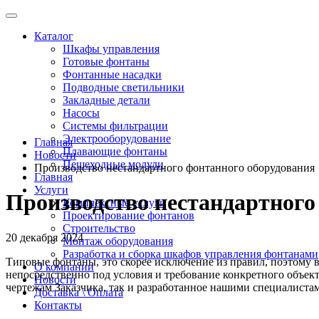
Каталог
Шкафы управления
Готовые фонтаны
Фонтанные насадки
Подводные светильники
Закладные детали
Насосы
Системы фильтрации
Электрооборудование
Главная
Плавающие фонтаны
Новости
Пешеходные модули
Производство нестандартного фонтанного оборудования
Главная
Услуги
Производство нестандартного
Комплексные услуги
Проектирование фонтанов
Строительство
20 декабря 2024
Монтаж оборудования
Разработка и сборка шкафов управления фонтанами
Типовые фонтаны, это скорее исключение из правил, поэтому 
О компании
непосредственно под условия и требование конкретного объект
Новости
чертежам Заказчика, так и разработанное нашими специалиста
Доставка \ Оплата
Контакты