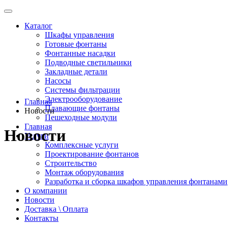
Каталог
Шкафы управления
Готовые фонтаны
Фонтанные насадки
Подводные светильники
Закладные детали
Насосы
Системы фильтрации
Электрооборудование
Главная
Плавающие фонтаны
Новости
Пешеходные модули
Главная
Новости
Услуги
Комплексные услуги
Проектирование фонтанов
Строительство
Монтаж оборудования
Разработка и сборка шкафов управления фонтанами
О компании
Новости
Доставка \ Оплата
Контакты