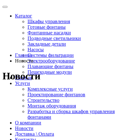
Каталог
Шкафы управления
Готовые фонтаны
Фонтанные насадки
Подводные светильники
Закладные детали
Насосы
Главная
Системы фильтрации
Новости
Электрооборудование
Плавающие фонтаны
Пешеходные модули
Новости
Главная
Услуги
Комплексные услуги
Проектирование фонтанов
Строительство
Монтаж оборудования
Разработка и сборка шкафов управления
фонтанами
О компании
Новости
Доставка \ Оплата
Контакты