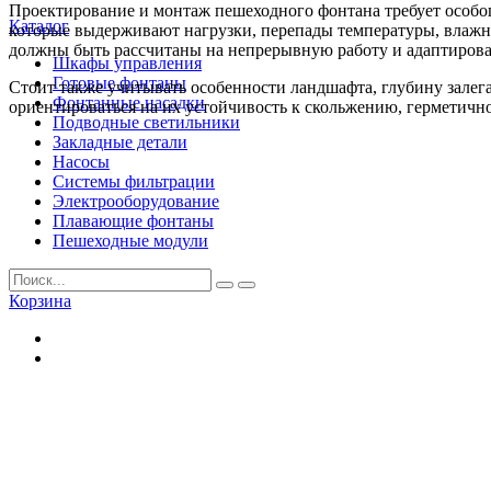
Проектирование и монтаж пешеходного фонтана требует особо
Каталог
которые выдерживают нагрузки, перепады температуры, влажн
должны быть рассчитаны на непрерывную работу и адаптиров
Шкафы управления
Готовые фонтаны
Стоит также учитывать особенности ландшафта, глубину зале
Фонтанные насадки
ориентироваться на их устойчивость к скольжению, герметично
Подводные светильники
Закладные детали
Насосы
Системы фильтрации
Электрооборудование
Плавающие фонтаны
Пешеходные модули
Корзина