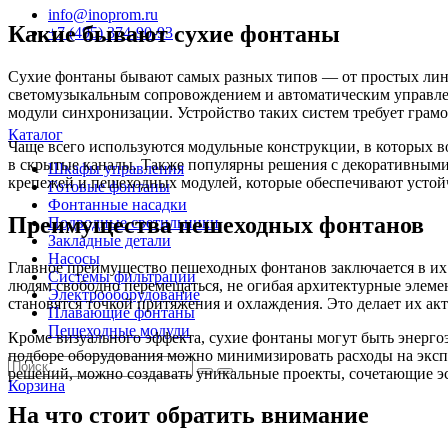
info@inoprom.ru
Какие бывают сухие фонтаны
+7 (495) 374-90-93
Сухие фонтаны бывают самых разных типов — от простых лин
светомузыкальным сопровождением и автоматическим управле
модули синхронизации. Устройство таких систем требует грам
Каталог
Чаще всего используются модульные конструкции, в которых в
в скрытые каналы. Также популярны решения с декоративными
Шкафы управления
крепежей и пешеходных модулей, которые обеспечивают устойч
Готовые фонтаны
Фонтанные насадки
Преимущества пешеходных фонтанов
Подводные светильники
Закладные детали
Насосы
Главное преимущество пешеходных фонтанов заключается в их 
Системы фильтрации
людям свободно перемещаться, не огибая архитектурные элемен
Электрооборудование
становятся точкой притяжения и охлаждения. Это делает их а
Плавающие фонтаны
Пешеходные модули
Кроме визуального эффекта, сухие фонтаны могут быть энер
подборе оборудования можно минимизировать расходы на эксп
решений, можно создавать уникальные проекты, сочетающие эс
Корзина
На что стоит обратить внимание