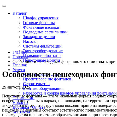
Каталог
Шкафы управления
Готовые фонтаны
Фонтанные насадки
Подводные светильники
Закладные детали
Насосы
Системы фильтрации
Электрооборудование
Главная
Плавающие фонтаны
Новости
Пешеходные модули
Особенности пешеходных фонтанов: что стоит знать при
Главная
Услуги
Особенности пешеходных фонт
Комплексные услуги
Проектирование фонтанов
Строительство
29 августа 2025
Монтаж оборудования
Разработка и сборка шкафов управления фонтанами
Пешеходные фонтаны — это уникальный формат водных соору
О компании
особенно популярны в парках, на площадях, на территории то
Новости
заключается в том, что струи воды выходят прямо из поверхно
Доставка \ Оплата
пешеходные фонтаны сочетают эстетическую привлекательность
Контакты
преимущества и на что стоит обратить внимание при проектир