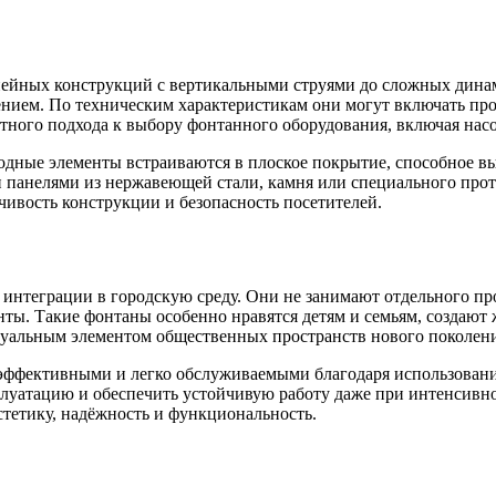
ейных конструкций с вертикальными струями до сложных дина
нием. По техническим характеристикам они могут включать пр
отного подхода к выбору фонтанного оборудования, включая на
одные элементы встраиваются в плоское покрытие, способное в
 панелями из нержавеющей стали, камня или специального прот
ивость конструкции и безопасность посетителей.
интеграции в городскую среду. Они не занимают отдельного про
ты. Такие фонтаны особенно нравятся детям и семьям, создают 
ктуальным элементом общественных пространств нового поколени
гоэффективными и легко обслуживаемыми благодаря использова
луатацию и обеспечить устойчивую работу даже при интенсивн
тетику, надёжность и функциональность.