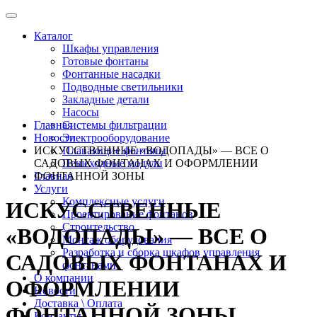
Каталог
Шкафы управления
Готовые фонтаны
Фонтанные насадки
Подводные светильники
Закладные детали
Насосы
Главная
Системы фильтрации
Новости
Электрооборудование
ИСКУССТВЕННЫЕ «ВОДОПАДЫ» — ВСЕ О
Плавающие фонтаны
САДОВЫХ ФОНТАНАХ И ОФОРМЛЕНИИ
Пешеходные модули
Главная
ФОНТАННОЙ ЗОНЫ
Услуги
Комплексные услуги
ИСКУССТВЕННЫЕ
Проектирование фонтанов
Строительство
«ВОДОПАДЫ» — ВСЕ О
Монтаж оборудования
Разработка и сборка шкафов управления
САДОВЫХ ФОНТАНАХ И
фонтанами
О компании
ОФОРМЛЕНИИ
Новости
Доставка \ Оплата
ФОНТАННОЙ ЗОНЫ
Контакты