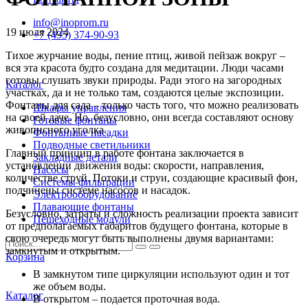
info@inoprom.ru
19 июля 2024
+7 (495) 374-90-93
Тихое журчание воды, пение птиц, живой пейзаж вокруг –
вся эта красота будто создана для медитации. Люди часами
готовы слушать звуки природы. Ради этого на загородных
Каталог
участках, да и не только там, создаются целые экспозиции.
Фонтаны для сада – только часть того, что можно реализовать
Шкафы управления
на своей даче. Но, безусловно, они всегда составляют основу
Готовые фонтаны
живописного уголка.
Фонтанные насадки
Подводные светильники
Главный принцип в работе фонтана заключается в
Закладные детали
установлении движения воды: скорости, направления,
Насосы
количестве струй. Потоки и струи, создающие красивый фон,
Системы фильтрации
подчинены системе насосов и насадок.
Электрооборудование
Плавающие фонтаны
Безусловно, затраты и сложность реализации проекта зависит
Пешеходные модули
от предполагаемых габаритов будущего фонтана, которые в
свою очередь могут быть выполнены двумя вариантами:
замкнутым и открытым.
Корзина
В замкнутом типе циркуляции используют один и тот
же объем воды.
Каталог
В открытом – подается проточная вода.