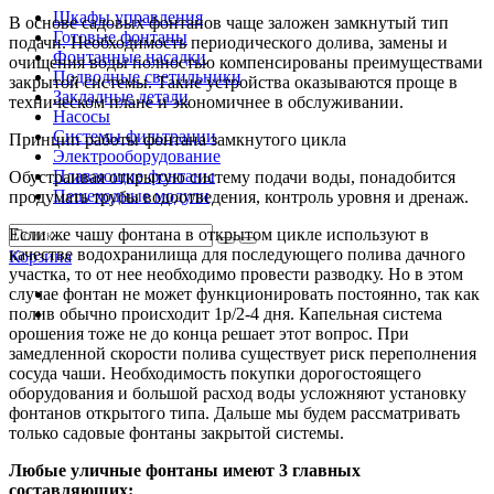
Шкафы управления
В основе садовых фонтанов чаще заложен замкнутый тип
Готовые фонтаны
подачи. Необходимость периодического долива, замены и
Фонтанные насадки
очищения воды полностью компенсированы преимуществами
Подводные светильники
закрытой системы. Такие устройства оказываются проще в
Закладные детали
техническом плане и экономичнее в обслуживании.
Насосы
Системы фильтрации
Принцип работы фонтана замкнутого цикла
Электрооборудование
Плавающие фонтаны
Обустраивая открытую систему подачи воды, понадобится
Пешеходные модули
продумать трубы водоотведения, контроль уровня и дренаж.
Если же чашу фонтана в открытом цикле используют в
качестве водохранилища для последующего полива дачного
Корзина
участка, то от нее необходимо провести разводку. Но в этом
случае фонтан не может функционировать постоянно, так как
полив обычно происходит 1р/2-4 дня. Капельная система
орошения тоже не до конца решает этот вопрос. При
замедленной скорости полива существует риск переполнения
сосуда чаши. Необходимость покупки дорогостоящего
оборудования и большой расход воды усложняют установку
фонтанов открытого типа. Дальше мы будем рассматривать
только садовые фонтаны закрытой системы.
Любые уличные фонтаны имеют 3 главных
составляющих: