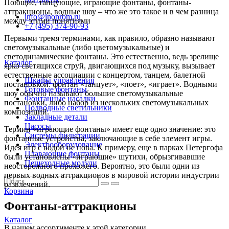
Поющие, танцующие, играющие фонтаны, фонтаны-
аттракционы, водные шоу – что же это такое и в чем разница
info@inoprom.ru
между этими понятиями
+7 (495) 374-90-93
Первыми тремя терминами, как правило, образно называют
светомузыкальные (либо цветомузыкальные) и
светодинамические фонтаны. Это естественно, ведь зрелище
Каталог
ярко светящихся струй, двигающихся под музыку, вызывает
естественные ассоциации с концертом, танцем, балетной
Шкафы управления
постановкой: фонтан «танцует», «поет», «играет». Водными
Готовые фонтаны
шоу обычно называют большие светомузыкальные
Фонтанные насадки
постановки, либо набор из нескольких светомузыкальных
Подводные светильники
композиций.
Закладные детали
Насосы
Термин «играющие фонтаны» имеет еще одно значение: это
Системы фильтрации
фонтанные устройства, заключающие в себе элемент игры.
Электрооборудование
Идея игр с водой не нова. К примеру, еще в парках Петергофа
Плавающие фонтаны
были установлены «играющие» шутихи, обрызгивавшие
Пешеходные модули
неосторожного прохожего. Вероятно, это были одни из
первых водных аттракционов в мировой истории индустрии
развлечений.
Корзина
Фонтаны-аттракционы
Каталог
В нашем ассортименте к этой категории