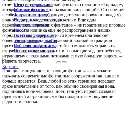
относится светомузыкальный фонтан-аттракцион «Торнадо»,
Шкафы управления
который вполне заслужил название «играющий». Он сочетает
Готовые фонтаны
в себе аттракцион (необычную детскую игровую площадку),
Фонтанные насадки
водное шоу и молодежную дискотеку. Еще одна
Подводные светильники
разновидность играющих фонтанов – интерактивные игровые
Закладные детали
фонтаны. Эта новинка еще не распространена в наших
Насосы
городах, но мы уверены, что со временем она завоюет
Системы фильтрации
большую популярность. Играющий водный аттракцион
Электрооборудование
просто обречен на успех у детей: возможность управлять
Плавающие фонтаны
струями воды, окрашивать их в разные цвета дарит ребенку,
Пешеходные модули
играющему с водяными потоками самую большую радость –
радость творчества.
Корзина
Поющие, танцующие, играющие фонтаны – вы можете
называть современные фонтанные сооружения так, как вам
больше нравится. Ведь любой из этих терминов передает
яркое впечатление от того, как обычно своенравная вода,
подчиняясь воле человека, поет, танцует, играет, создавая
прекрасный аттракцион, чтобы подарить вам ощущение
радости и счастья.