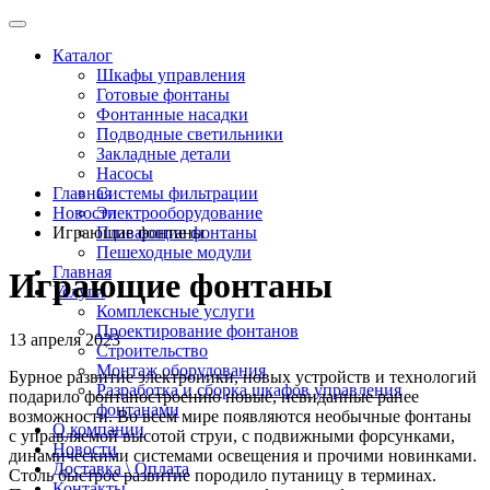
Каталог
Шкафы управления
Готовые фонтаны
Фонтанные насадки
Подводные светильники
Закладные детали
Насосы
Главная
Системы фильтрации
Новости
Электрооборудование
Играющие фонтаны
Плавающие фонтаны
Пешеходные модули
Главная
Играющие фонтаны
Услуги
Комплексные услуги
Проектирование фонтанов
13 апреля 2023
Строительство
Монтаж оборудования
Бурное развитие электроники, новых устройств и технологий
Разработка и сборка шкафов управления
подарило фонтаностроению новые, невиданные ранее
фонтанами
возможности. Во всем мире появляются необычные фонтаны
О компании
с управляемой высотой струи, с подвижными форсунками,
Новости
динамическими системами освещения и прочими новинками.
Доставка \ Оплата
Столь быстрое развитие породило путаницу в терминах.
Контакты