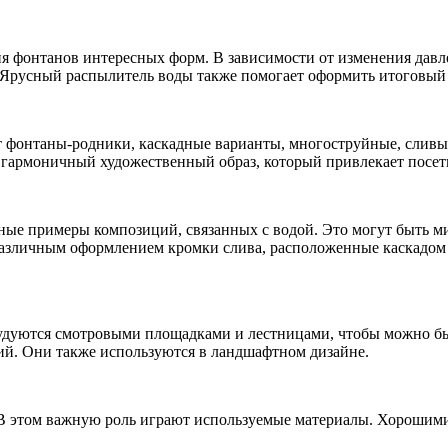
я фонтанов интересных форм. В зависимости от изменения давле
. Ярусный распылитель воды также помогает оформить итоговый
фонтаны-родники, каскадные варианты, многоструйные, сливы и 
гармоничный художественный образ, который привлекает посети
ые примеры композиций, связанных с водой. Это могут быть м
азличным оформлением кромки слива, расположенные каскадом д
дуются смотровыми площадками и лестницами, чтобы можно бы
ий. Они также используются в ландшафтном дизайне.
В этом важную роль играют используемые материалы. Хорошими