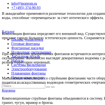
info@inoprom.ru
+7 (495) 374-90-93
В аквадизайне применяются различные технологии для создани
воды, способные «перемещаться» за счет оптического эффекта
Каталог
Композиция фонтана определяет его внешний вид. Существуют 
придают городу большую эстетическую ценность. Сохраняется 
Шкафы управления
Готовые фонтаны
Фонтанные насадки
Подводные светильники
При оформлении декоративных фонтанов встречаются интересн
Закладные детали
скульптурами. Живописно выглядят декоративных водоемы с р
Насосы
рельеф территории неровный.
Системы фильтрации
Электрооборудование
Плавающие фонтаны
Пешеходные модули
Масштабные композиции со струйными фонтанами часто обору
подается из искусственных водоводов геометрических очертан
Корзина
Композиционные струйные фонтаны объединяются в систему. 
гранит, чугун, мрамор и бронза.