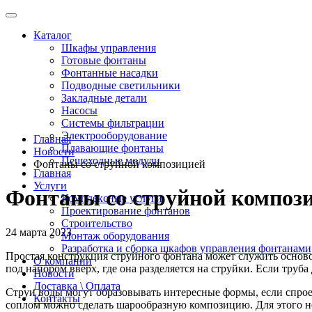
Каталог
Шкафы управления
Готовые фонтаны
Фонтанные насадки
Подводные светильники
Закладные детали
Насосы
Системы фильтрации
Электрооборудование
Главная
Плавающие фонтаны
Новости
Пешеходные модули
Фонтаны со струйной композицией
Главная
Услуги
Фонтаны со струйной композ
Комплексные услуги
Проектирование фонтанов
Строительство
24 марта 2023
Монтаж оборудования
Разработка и сборка шкафов управления фонтанами
Простая конструкция струйного фонтана может служить основ
О компании
под напором вверх, где она разделяется на струйки. Если труб
Новости
Доставка \ Оплата
Струи воды могут образовывать интересные формы, если спро
Контакты
соплом можно сделать шарообразную композицию. Для этого н