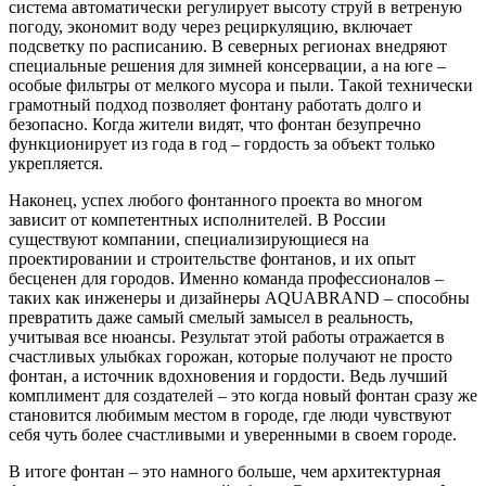
система автоматически регулирует высоту струй в ветреную
погоду, экономит воду через рециркуляцию, включает
подсветку по расписанию. В северных регионах внедряют
специальные решения для зимней консервации, а на юге –
особые фильтры от мелкого мусора и пыли. Такой технически
грамотный подход позволяет фонтану работать долго и
безопасно. Когда жители видят, что фонтан безупречно
функционирует из года в год – гордость за объект только
укрепляется.
Наконец, успех любого фонтанного проекта во многом
зависит от компетентных исполнителей. В России
существуют компании, специализирующиеся на
проектировании и строительстве фонтанов, и их опыт
бесценен для городов. Именно команда профессионалов –
таких как инженеры и дизайнеры AQUABRAND – способны
превратить даже самый смелый замысел в реальность,
учитывая все нюансы. Результат этой работы отражается в
счастливых улыбках горожан, которые получают не просто
фонтан, а источник вдохновения и гордости. Ведь лучший
комплимент для создателей – это когда новый фонтан сразу же
становится любимым местом в городе, где люди чувствуют
себя чуть более счастливыми и уверенными в своем городе.
В итоге фонтан – это намного больше, чем архитектурная