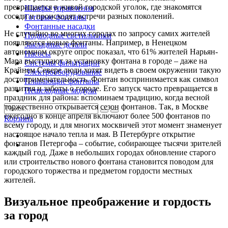
превращается в живой городской уголок, где знакомятся
Шкафы управления
соседи и происходят встречи разных поколений.
Готовые фонтаны
Фонтанные насадки
Не случайно во многих городах по запросу самих жителей
Подводные светильники
появляются новые фонтаны. Например, в Ненецком
Закладные детали
автономном округе опрос показал, что 61% жителей Нарьян-
Насосы
Мара выступают за установку фонтана в городе – даже на
Системы фильтрации
Крайнем Севере люди хотят видеть в своем окружении такую
Электрооборудование
достопримечательность. Фонтан воспринимается как символ
Плавающие фонтаны
развития и заботы о городе. Его запуск часто превращается в
Пешеходные модули
праздник для района: вспоминаем традицию, когда весной
торжественно открывается сезон фонтанов. Так, в Москве
ежегодно в конце апреля включают более 500 фонтанов по
Корзина
всему городу, и для многих москвичей этот момент знаменует
настоящое начало тепла и мая. В Петербурге открытие
фонтанов Петергофа – событие, собирающее тысячи зрителей
каждый год. Даже в небольших городах обновление старого
или строительство нового фонтана становится поводом для
городского торжества и предметом гордости местных
жителей.
Визуальное преображение и гордость
за город