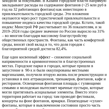
заходили за покупками. В Казани городские власти напрямую
закладывают расходы на содержание фонтанов (~25 млн руб в
год на 32 работающих фонтана) как инвестицию в
привлекательность городской среды. Эти вложения
окупаются через рост туристической привлекательности и
повышение индекса качества городской среды. Кстати, такой
индекс Минстрой РФ рассчитывает по 36 показателям, и за
2019–2024 годы среднее значение по России выросло на 31%
– во многом благодаря массовому благоустройству
общественных пространств. Фонтаны, как часть комфортной
среды, вносят свой вклад в то, что доля городов с
благоприятной средой достигла 82,4%.
Еще один косвенный эффект – снижение социальной
напряженности и криминогенности в благоустроенных
местах. Городские парки в городах, которые пришли в
запустение в 90-х и были оккупированы местными
маргиналами, получили вторую жизнь после реконструкции и
установки в них аттракционов, тренажеров, фонтанов, кафе и
ресторанов. Освещенная фонтанная площадь с гуляющими
семьями и молодежью вытесняет мрачные пустыри, которые
могли притягивать асоциальные элементы. Вместо этого
территория работает на город: там проводят фестивали,
концерты на фоне фонтанов, ярмарки. Пешеходные «сухие»
фонтаны, которые в выключенном состоянии просто часть