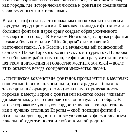
как города, где историческая любовь к фонтанам соединяется
с современными технологиями.
Важно, что фонтан дает горожанам повод хвастаться своим
городом перед приезжими. Красивая площадь с фонтаном или
большой фонтан в парке сразу создает образ ухоженного,
комфортного города. В Нижнем Новгороде, например, фонтан
в самом большом парке “Швейцария” стал визитной
карточкой парка. А в Казани, на музыкальный пешеходный
фонтан в Парке Горького возят экскурсии туристов. В любом
же небольшом районном городке фонтан сразу же становится
центром притяжения и гордостью местных жителей – возле
этих объектов всегда собирается множество людей.
Эстетическое воздействие фонтанов проявляется и в мелочах:
солнечный блик в водяной пыли, тихая радуга в брызгах –
такие детали формируют эмоциональную привязанность
горожан к месту. Город с фонтанами кажется более “живым”,
динамичным, у него появляется свой визуальный образ. В
итоге горожане чувствуют гордость: «у нас в городе теперь
как в лучших столицах Европы – свой поющий фонтан!».
Этот повод для гордости напрямую связан с формированием
локальной идентичности и любви к малой родине.