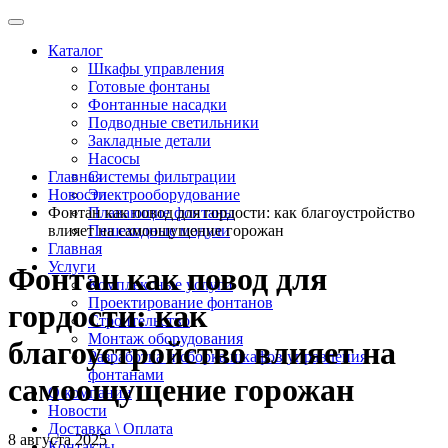
Каталог
Шкафы управления
Готовые фонтаны
Фонтанные насадки
Подводные светильники
Закладные детали
Насосы
Главная
Системы фильтрации
Новости
Электрооборудование
Фонтан как повод для гордости: как благоустройство
Плавающие фонтаны
влияет на самоощущение горожан
Пешеходные модули
Главная
Услуги
Фонтан как повод для
Комплексные услуги
Проектирование фонтанов
гордости: как
Строительство
Монтаж оборудования
благоустройство влияет на
Разработка и сборка шкафов управления
фонтанами
самоощущение горожан
О компании
Новости
Доставка \ Оплата
8 августа 2025
Контакты