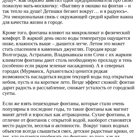
душу». Как образно заметил один предприниматель про свою
пожилую мать-москвичку: «Выгляну в окошко на фонтан – и
так тепло на душе! Детишки бегают вокруг… и я радуюсь».
Эта эмоциональная связь с окружающей средой крайне важна
для качества жизни в городе.
Кроме того, фонтаны влияют на микроклимат и физический
комфорт. В жаркий день около воды температура ощущается
ниже, влажность выше – дышится легче. Летом это может
стать спасением в каменных джунглях. Городам вроде
Волгограда, Астрахани, Владикавказа или Сочи с их жарким
климатом фонтаны дают столь необходимую прохладу и тень
(особенно если рядом зеленые насаждения). А в северных
городах (Мурманск, Архангельск) ценится редкая
возможность насладиться видом текущей воды под открытым
небом, пусть и на короткое лето. Везде эффект схожий: фонтан
дарит радость и расслабление, снижает усталость от городской
суеты.
Если же взять пешеходные фонтаны, которые стали очень
популярны в последние годы, то такие фонтаны как магнит
манят детей и взрослых как аттракционы. Сухие фонтаны, в
отличие от фонтанов с открытой водой, наоборот становятся
место радости, веселья и активности. Вокруг таких водных
объектов всегда слышиться смех, детские радостные крики, от
тех, кто пытается пробежать по фонтану до того, как их