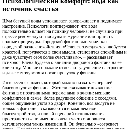
Психологический комфорт: вода как
источник счастья
Шум бегущей воды успокаивает, завораживает и поднимает
настроение. Психологи подтверждают, что вода
положительно влияет на психику человека: не случайно при
стрессе рекомендуют послушать журчание или принять
водные процедуры. Городской фонтан выступает как
городской оазис спокойствия. «Человек замедляется, любуется
красотой, погружается в свои мысли, становится спокойным и
даже чувствует себя более счастливым», – рассказывает
психолог Елена Будаева о влиянии дворового фонтана на ее
клиентку. Многие горожане отмечают улучшение настроения
и даже самочувствия после прогулок у фонтана.
Интересен феномен, который можно назвать «энергией
благополучия» фонтана. Жители связывают появление
фонтана с позитивными переменами в жизни: меньше
конфликтов в семье, более радушное общение с соседями,
общее ощущение уюта во дворе. Конечно, вся заслуга не
только в фонтане – сказываются и комплексное
благоустройство, и новый сценарий использования
пространства – но именно фонтан часто становится
катализатором таких изменений. Он буквально «согревает