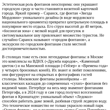
Эстетическая роль фонтанов неоспорима: они украшают
городскую среду и часто становятся визитной карточкой
города. Яркий пример – Саранск, где фонтан «Звезда
Мордовии» уникального дизайна (в виде мордовского
национального орнамента) превратил центральную площадь в
популярное место отдыха. Его струи высотой до 40 метров,
«босоногая зона» с мелкой водой для прогулок и
светомузыкальное шоу привлекают множество туристов. Не
случайно Саранск называют «городом фонтанов», а
экскурсии по городским фонтанам стали местной
достопримечательностью.
В столицах тоже есть свои легендарные фонтаны: в Москве
это комплексы на ВДНХ («Дружба народов», «Каменный
цветок») и на Манежной площади («Гейзер» и «Времена года»
у четырех бронзовых коней). Их знают и любят поколениями,
они фигурируют на открытках и фотографиях гостей
столицы. Московские фонтаны разнообразны – от
классических каскадов до современных «сухих» фонтанов без
видимой чаши. Петербург на весь мир знаменит фонтанами
Петергофа, а в 2024 году и сам город получил всесезонный
фонтан в Кронштадте: уникальный объект «Ледокол»
способен работать даже зимой, разбивая струей ледяную воду.
Это техническое новшество не только украсило новый парк
«Остров фортов», но и подчеркнуло статус Санкт-Петербурга