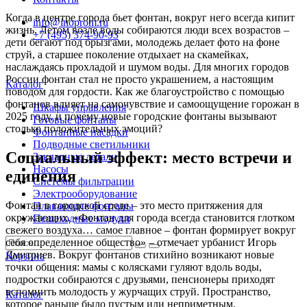
Когда в центре города бьет фонтан, вокруг него всегда кипит
info@inoprom.ru
жизнь. Летом возле воды собираются люди всех возрастов –
+7 (495) 374-90-93
дети бегают под брызгами, молодежь делает фото на фоне
струй, а старшее поколение отдыхает на скамейках,
наслаждаясь прохладой и шумом воды. Для многих городов
России фонтан стал не просто украшением, а настоящим
Каталог
поводом для гордости. Как же благоустройство с помощью
фонтанов влияет на самочувствие и самоощущение горожан в
Шкафы управления
2025 году, и почему новые городские фонтаны вызывают
Готовые фонтаны
столько положительных эмоций?
Фонтанные насадки
Подводные светильники
Социальный эффект: место встречи и
Закладные детали
Насосы
единения
Системы фильтрации
Электрооборудование
Фонтан в городской среде – это место притяжения для
Плавающие фонтаны
окружающих. «Фонтан для города всегда становится глотком
Пешеходные модули
свежего воздуха… самое главное – фонтан формирует вокруг
себя определенное общество» – отмечает урбанист Игорь
Дмитриев. Вокруг фонтанов стихийно возникают новые
Корзина
точки общения: мамы с колясками гуляют вдоль воды,
подростки собираются с друзьями, пенсионеры приходят
вспомнить молодость у журчащих струй. Пространство,
Каталог
которое раньше было пустым или неприметным,