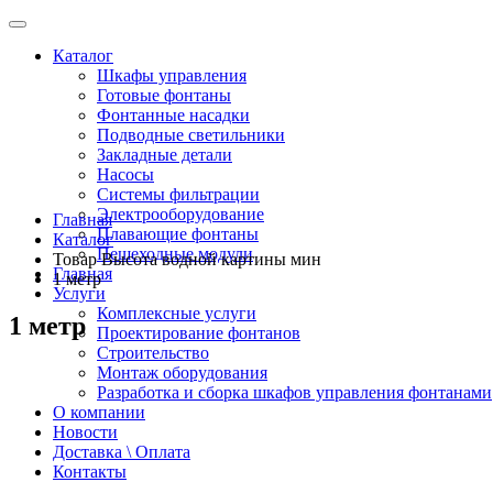
Каталог
Шкафы управления
Готовые фонтаны
Фонтанные насадки
Подводные светильники
Закладные детали
Насосы
Системы фильтрации
Электрооборудование
Главная
Плавающие фонтаны
Каталог
Пешеходные модули
Товар Высота водной картины мин
Главная
1 метр
Услуги
Комплексные услуги
1 метр
Проектирование фонтанов
Строительство
Монтаж оборудования
Разработка и сборка шкафов управления фонтанами
О компании
Новости
Доставка \ Оплата
Контакты