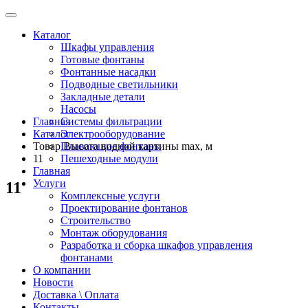
Каталог
Шкафы управления
Готовые фонтаны
Фонтанные насадки
Подводные светильники
Закладные детали
Насосы
Главная
Системы фильтрации
Каталог
Электрооборудование
Товар Высота водной картины max, м
Плавающие фонтаны
11
Пешеходные модули
Главная
Услуги
11
Комплексные услуги
Проектирование фонтанов
Строительство
Монтаж оборудования
Разработка и сборка шкафов управления
фонтанами
О компании
Новости
Доставка \ Оплата
Контакты