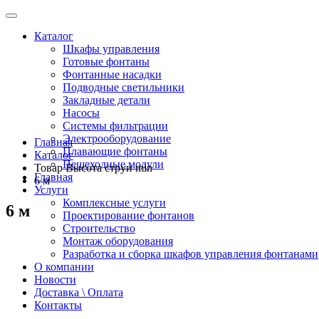
Каталог
Шкафы управления
Готовые фонтаны
Фонтанные насадки
Подводные светильники
Закладные детали
Насосы
Системы фильтрации
Электрооборудование
Главная
Плавающие фонтаны
Каталог
Пешеходные модули
Товар Высота струи min
Главная
6 м
Услуги
Комплексные услуги
6 м
Проектирование фонтанов
Строительство
Монтаж оборудования
Разработка и сборка шкафов управления фонтанами
О компании
Новости
Доставка \ Оплата
Контакты