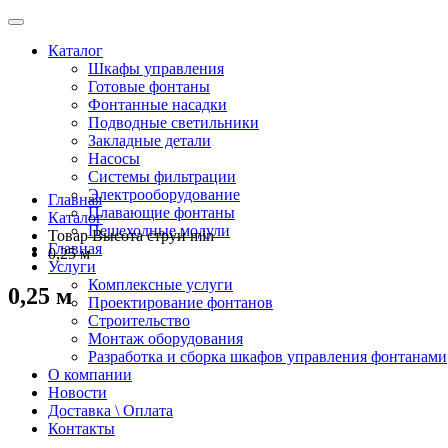
Каталог
Шкафы управления
Готовые фонтаны
Фонтанные насадки
Подводные светильники
Закладные детали
Насосы
Системы фильтрации
Электрооборудование
Главная
Плавающие фонтаны
Каталог
Пешеходные модули
Товар Высота струи min
Главная
0,25 м
Услуги
Комплексные услуги
0,25 м
Проектирование фонтанов
Строительство
Монтаж оборудования
Разработка и сборка шкафов управления фонтанами
О компании
Новости
Доставка \ Оплата
Контакты