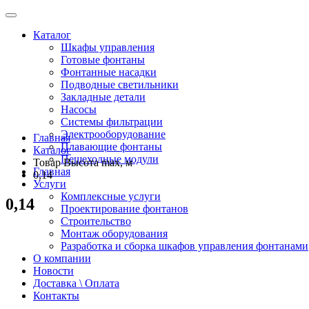
Каталог
Шкафы управления
Готовые фонтаны
Фонтанные насадки
Подводные светильники
Закладные детали
Насосы
Системы фильтрации
Электрооборудование
Главная
Плавающие фонтаны
Каталог
Пешеходные модули
Товар Высота max, м
Главная
0,14
Услуги
Комплексные услуги
0,14
Проектирование фонтанов
Строительство
Монтаж оборудования
Разработка и сборка шкафов управления фонтанами
О компании
Новости
Доставка \ Оплата
Контакты