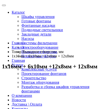
Каталог
Шкафы управления
Готовые фонтаны
Фонтанные насадки
Подводные светильники
Закладные детали
Насосы
Главная
Системы фильтрации
Каталог
Электрооборудование
Товар Выходное отверстие, мм
Плавающие фонтаны
1х16мм + 6х10мм +12х8мм + 12х8мм
Пешеходные модули
Главная
Услуги
1х16мм + 6х10мм +12х8мм + 12х8мм
Комплексные услуги
Проектирование фонтанов
Строительство
Монтаж оборудования
Разработка и сборка шкафов управления
фонтанами
О компании
Новости
Доставка \ Оплата
Контакты