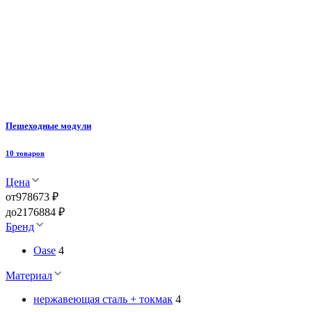
Пешеходные модули
10 товаров
Цена
от
978673 ₽
до
2176884 ₽
Бренд
Oase
4
Материал
нержавеющая сталь + токмак
4