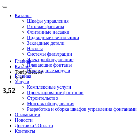
Каталог
Шкафы управления
Готовые фонтаны
Фонтанные насадки
Подводные светильники
Закладные детали
Насосы
Системы фильтрации
Электрооборудование
Главная
Плавающие фонтаны
Каталог
Пешеходные модули
Товар Вес, кг
Главная
3,52
Услуги
Комплексные услуги
3,52
Проектирование фонтанов
Строительство
Монтаж оборудования
Разработка и сборка шкафов управления фонтанами
О компании
Новости
Доставка \ Оплата
Контакты