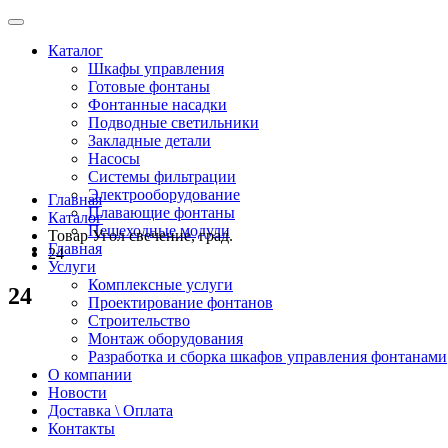
Каталог
Шкафы управления
Готовые фонтаны
Фонтанные насадки
Подводные светильники
Закладные детали
Насосы
Системы фильтрации
Электрооборудование
Главная
Плавающие фонтаны
Каталог
Пешеходные модули
Товар Угол свечение, град.
Главная
24
Услуги
Комплексные услуги
24
Проектирование фонтанов
Строительство
Монтаж оборудования
Разработка и сборка шкафов управления фонтанами
О компании
Новости
Доставка \ Оплата
Контакты