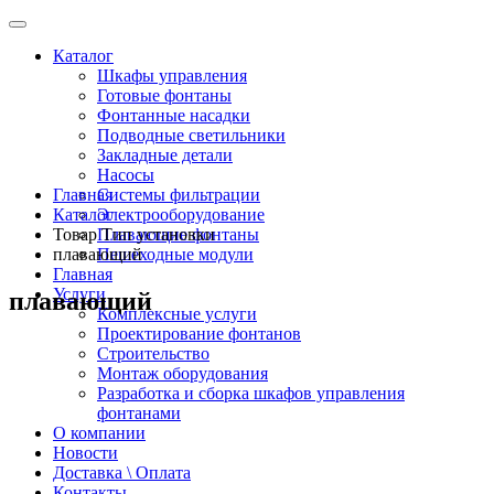
Каталог
Шкафы управления
Готовые фонтаны
Фонтанные насадки
Подводные светильники
Закладные детали
Насосы
Главная
Системы фильтрации
Каталог
Электрооборудование
Товар Тип установки
Плавающие фонтаны
плавающий
Пешеходные модули
Главная
Услуги
плавающий
Комплексные услуги
Проектирование фонтанов
Строительство
Монтаж оборудования
Разработка и сборка шкафов управления
фонтанами
О компании
Новости
Доставка \ Оплата
Контакты