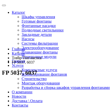
Каталог
Шкафы управления
Готовые фонтаны
Фонтанные насадки
Подводные светильники
Закладные детали
Насосы
Системы фильтрации
Электрооборудование
Главная
Плавающие фонтаны
Каталог
Пешеходные модули
Товар Тип насоса
Главная
FP 5037, 6037
Услуги
Комплексные услуги
FP 5037, 6037
Проектирование фонтанов
Строительство
Монтаж оборудования
Разработка и сборка шкафов управления фонтанами
О компании
Новости
Доставка \ Оплата
Контакты