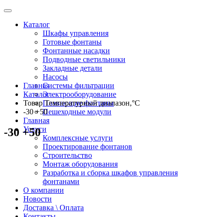
Каталог
Шкафы управления
Готовые фонтаны
Фонтанные насадки
Подводные светильники
Закладные детали
Насосы
Главная
Системы фильтрации
Каталог
Электрооборудование
Товар Температурный диапазон,°С
Плавающие фонтаны
-30 +50
Пешеходные модули
Главная
Услуги
-30 +50
Комплексные услуги
Проектирование фонтанов
Строительство
Монтаж оборудования
Разработка и сборка шкафов управления
фонтанами
О компании
Новости
Доставка \ Оплата
Контакты