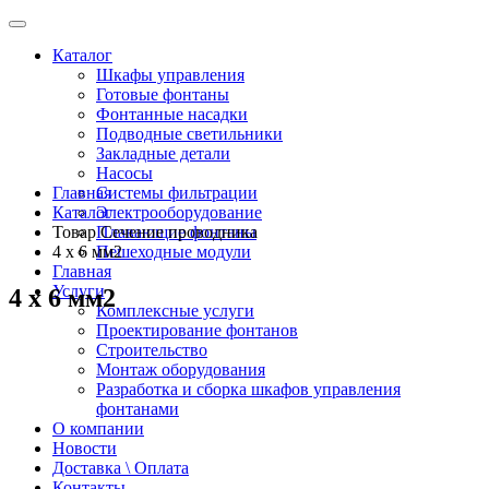
Каталог
Шкафы управления
Готовые фонтаны
Фонтанные насадки
Подводные светильники
Закладные детали
Насосы
Главная
Системы фильтрации
Каталог
Электрооборудование
Товар Сечение проводника
Плавающие фонтаны
4 x 6 мм2
Пешеходные модули
Главная
Услуги
4 x 6 мм2
Комплексные услуги
Проектирование фонтанов
Строительство
Монтаж оборудования
Разработка и сборка шкафов управления
фонтанами
О компании
Новости
Доставка \ Оплата
Контакты