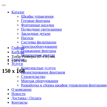
Каталог
Шкафы управления
Готовые фонтаны
Фонтанные насадки
Подводные светильники
Закладные детали
Насосы
Системы фильтрации
Электрооборудование
Главная
Плавающие фонтаны
Каталог
Пешеходные модули
Товар Размеры (∅ х В) мм.
Главная
150 x 168
Услуги
Комплексные услуги
150 x 168
Проектирование фонтанов
Строительство
Монтаж оборудования
Разработка и сборка шкафов управления фонтанами
О компании
Новости
Доставка \ Оплата
Контакты