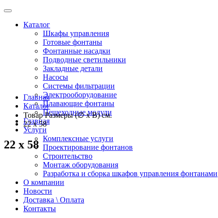
Каталог
Шкафы управления
Готовые фонтаны
Фонтанные насадки
Подводные светильники
Закладные детали
Насосы
Системы фильтрации
Электрооборудование
Главная
Плавающие фонтаны
Каталог
Пешеходные модули
Товар Размеры (∅ х В) cм.
Главная
22 х 58
Услуги
Комплексные услуги
22 х 58
Проектирование фонтанов
Строительство
Монтаж оборудования
Разработка и сборка шкафов управления фонтанами
О компании
Новости
Доставка \ Оплата
Контакты