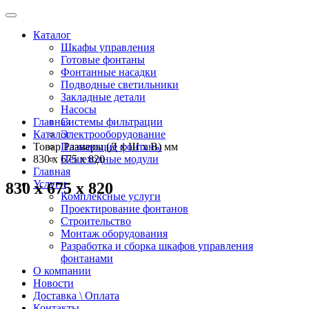
Каталог
Шкафы управления
Готовые фонтаны
Фонтанные насадки
Подводные светильники
Закладные детали
Насосы
Главная
Системы фильтрации
Каталог
Электрооборудование
Товар Размеры (Д х Ш х В) мм
Плавающие фонтаны
830 x 675 x 820
Пешеходные модули
Главная
Услуги
830 x 675 x 820
Комплексные услуги
Проектирование фонтанов
Строительство
Монтаж оборудования
Разработка и сборка шкафов управления
фонтанами
О компании
Новости
Доставка \ Оплата
Контакты