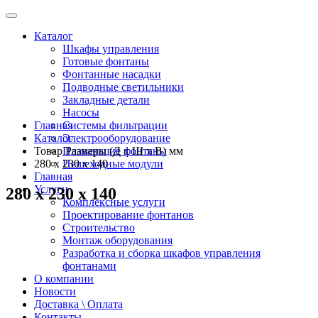
Каталог
Шкафы управления
Готовые фонтаны
Фонтанные насадки
Подводные светильники
Закладные детали
Насосы
Главная
Системы фильтрации
Каталог
Электрооборудование
Товар Размеры (Д х Ш х В) мм
Плавающие фонтаны
280 х 230 х 140
Пешеходные модули
Главная
Услуги
280 х 230 х 140
Комплексные услуги
Проектирование фонтанов
Строительство
Монтаж оборудования
Разработка и сборка шкафов управления
фонтанами
О компании
Новости
Доставка \ Оплата
Контакты