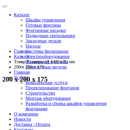
Каталог
Шкафы управления
Готовые фонтаны
Фонтанные насадки
Подводные светильники
Закладные детали
Насосы
Главная
Системы фильтрации
Каталог
Электрооборудование
Товар Размеры (Д х Ш х В) мм
Плавающие фонтаны
200 x 200 x 175
Пешеходные модули
Главная
Услуги
200 x 200 x 175
Комплексные услуги
Проектирование фонтанов
Строительство
Монтаж оборудования
Разработка и сборка шкафов управления
фонтанами
О компании
Новости
Доставка \ Оплата
Контакты