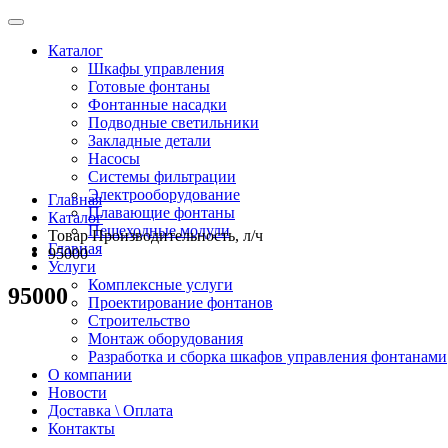
Каталог
Шкафы управления
Готовые фонтаны
Фонтанные насадки
Подводные светильники
Закладные детали
Насосы
Системы фильтрации
Электрооборудование
Главная
Плавающие фонтаны
Каталог
Пешеходные модули
Товар Производительность, л/ч
Главная
95000
Услуги
Комплексные услуги
95000
Проектирование фонтанов
Строительство
Монтаж оборудования
Разработка и сборка шкафов управления фонтанами
О компании
Новости
Доставка \ Оплата
Контакты