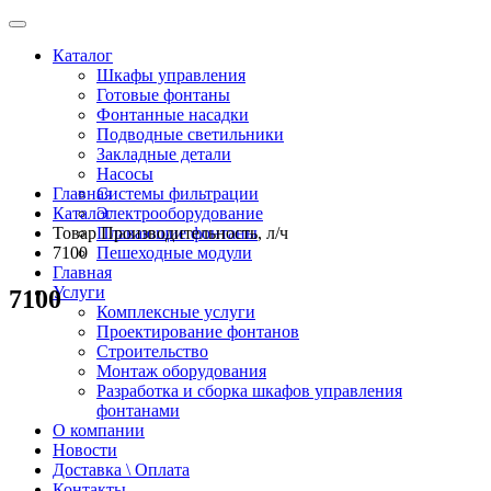
Каталог
Шкафы управления
Готовые фонтаны
Фонтанные насадки
Подводные светильники
Закладные детали
Насосы
Главная
Системы фильтрации
Каталог
Электрооборудование
Товар Производительность, л/ч
Плавающие фонтаны
7100
Пешеходные модули
Главная
Услуги
7100
Комплексные услуги
Проектирование фонтанов
Строительство
Монтаж оборудования
Разработка и сборка шкафов управления
фонтанами
О компании
Новости
Доставка \ Оплата
Контакты