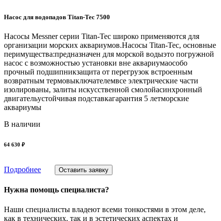
Насос для водопадов Titan-Tec 7500
Насосы Messner серии Titan-Tec широко применяются для
организации морских аквариумов.Насосы Titan-Tec, основные
перимущества:предназначен для морской водыэто погружной
насос с возможностью установки вне аквариумаособо
прочный подшипникзащита от перегрузок встроенным
возвратным термовыключателемвсе электрические части
изолированы, залиты искусственной смолойасинхронный
двигательустойчивая подставкагарантия 5 летморские
аквариумы
В наличии
64 630 ₽
Подробнее
Оставить заявку
Нужна помощь специалиста?
Наши специалисты владеют всеми тонкостями в этом деле,
как в технических, так и в эстетических аспектах и