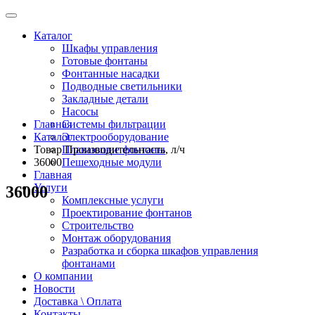
Каталог
Шкафы управления
Готовые фонтаны
Фонтанные насадки
Подводные светильники
Закладные детали
Насосы
Главная
Системы фильтрации
Каталог
Электрооборудование
Товар Производительность, л/ч
Плавающие фонтаны
36000
Пешеходные модули
Главная
Услуги
36000
Комплексные услуги
Проектирование фонтанов
Строительство
Монтаж оборудования
Разработка и сборка шкафов управления
фонтанами
О компании
Новости
Доставка \ Оплата
Контакты