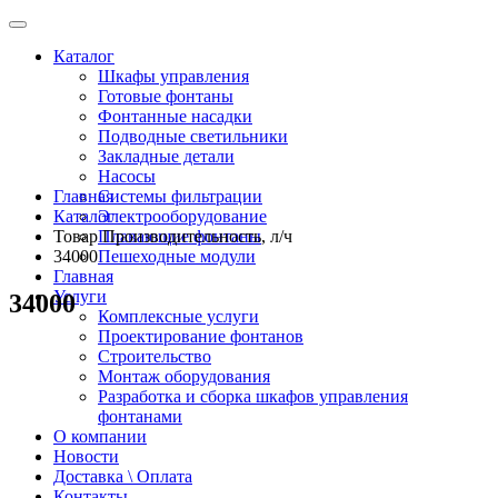
Каталог
Шкафы управления
Готовые фонтаны
Фонтанные насадки
Подводные светильники
Закладные детали
Насосы
Главная
Системы фильтрации
Каталог
Электрооборудование
Товар Производительность, л/ч
Плавающие фонтаны
34000
Пешеходные модули
Главная
Услуги
34000
Комплексные услуги
Проектирование фонтанов
Строительство
Монтаж оборудования
Разработка и сборка шкафов управления
фонтанами
О компании
Новости
Доставка \ Оплата
Контакты