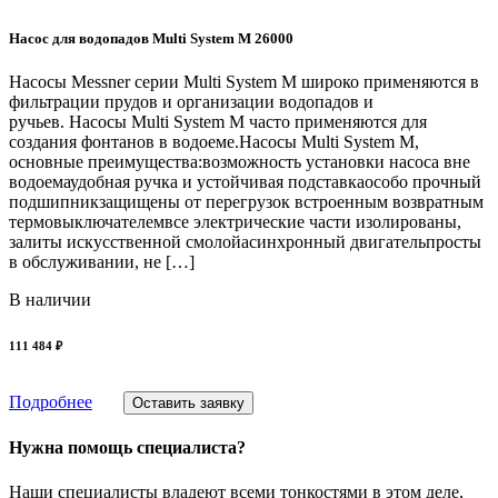
Насос для водопадов Multi System M 26000
Насосы Messner серии Multi System M широко применяются в
фильтрации прудов и организации водопадов и
ручьев. Насосы Multi System M часто применяются для
создания фонтанов в водоеме.Насосы Multi System M,
основные преимущества:возможность установки насоса вне
водоемаудобная ручка и устойчивая подставкаособо прочный
подшипникзащищены от перегрузок встроенным возвратным
термовыключателемвсе электрические части изолированы,
залиты искусственной смолойасинхронный двигательпросты
в обслуживании, не […]
В наличии
111 484 ₽
Подробнее
Оставить заявку
Нужна помощь специалиста?
Наши специалисты владеют всеми тонкостями в этом деле,