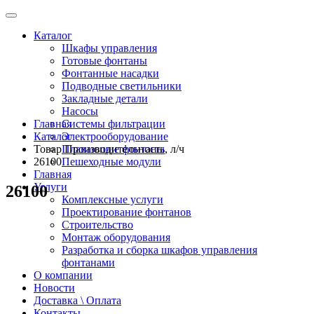
Каталог
Шкафы управления
Готовые фонтаны
Фонтанные насадки
Подводные светильники
Закладные детали
Насосы
Главная
Системы фильтрации
Каталог
Электрооборудование
Товар Производительность, л/ч
Плавающие фонтаны
26100
Пешеходные модули
Главная
Услуги
26100
Комплексные услуги
Проектирование фонтанов
Строительство
Монтаж оборудования
Разработка и сборка шкафов управления
фонтанами
О компании
Новости
Доставка \ Оплата
Контакты