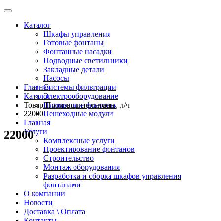
Каталог
Шкафы управления
Готовые фонтаны
Фонтанные насадки
Подводные светильники
Закладные детали
Насосы
Главная
Системы фильтрации
Каталог
Электрооборудование
Товар Производительность, л/ч
Плавающие фонтаны
22000
Пешеходные модули
Главная
Услуги
22000
Комплексные услуги
Проектирование фонтанов
Строительство
Монтаж оборудования
Разработка и сборка шкафов управления
фонтанами
О компании
Новости
Доставка \ Оплата
Контакты