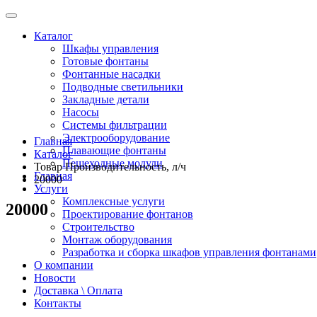
Каталог
Шкафы управления
Готовые фонтаны
Фонтанные насадки
Подводные светильники
Закладные детали
Насосы
Системы фильтрации
Электрооборудование
Главная
Плавающие фонтаны
Каталог
Пешеходные модули
Товар Производительность, л/ч
Главная
20000
Услуги
Комплексные услуги
20000
Проектирование фонтанов
Строительство
Монтаж оборудования
Разработка и сборка шкафов управления фонтанами
О компании
Новости
Доставка \ Оплата
Контакты