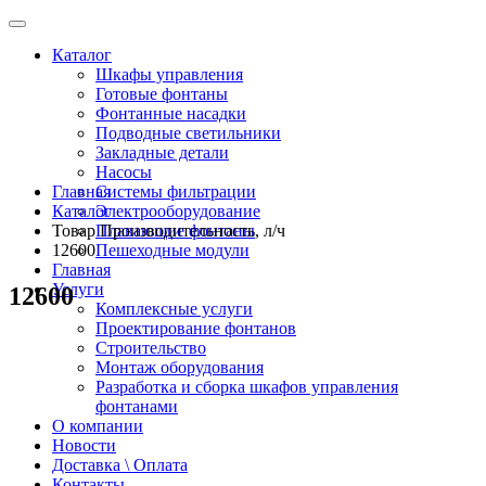
Каталог
Шкафы управления
Готовые фонтаны
Фонтанные насадки
Подводные светильники
Закладные детали
Насосы
Главная
Системы фильтрации
Каталог
Электрооборудование
Товар Производительность, л/ч
Плавающие фонтаны
12600
Пешеходные модули
Главная
Услуги
12600
Комплексные услуги
Проектирование фонтанов
Строительство
Монтаж оборудования
Разработка и сборка шкафов управления
фонтанами
О компании
Новости
Доставка \ Оплата
Контакты