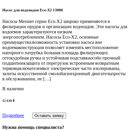
Насос для водопадов Eco-X2 13000
Насосы Messner серии Eco-X2 широко применяются в
фильтрации прудов и организации водопадов. Эти насосы для
водоемов характеризуются низким
энергопотреблением. Насосы Eco-X2, основные
преимущества:возможность установки насоса вне
водоемаконструкция позволяет изменять местоположение
напорного патрубка большая площадь фильтрующих
сетокудобная ручка и устойчивая подставкаособо прочный
подшипникзащита от перегрузок встроенным возвратным
термовыключателемвсе электрические части изолированы,
залиты искусственной смолойасинхронный двигательпросты
в обслуживании, не […]
В наличии
52 630 ₽
Подробнее
Оставить заявку
Нужна помощь специалиста?