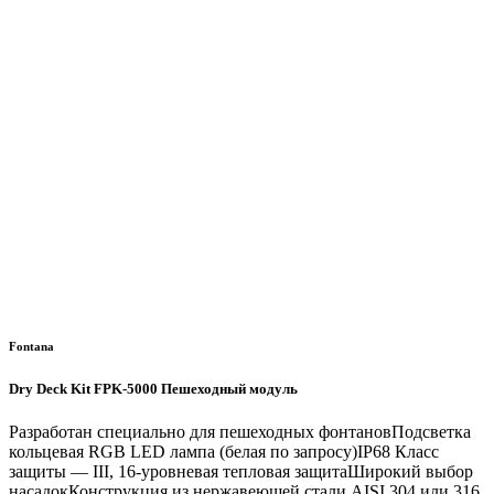
Fontana
Dry Deck Kit FPK-5000 Пешеходный модуль
Разработан специально для пешеходных фонтановПодсветка
кольцевая RGB LED лампа (белая по запросу)IP68 Класс
защиты — III, 16-уровневая тепловая защитаШирокий выбор
насадокКонструкция из нержавеющей стали AISI 304 или 316