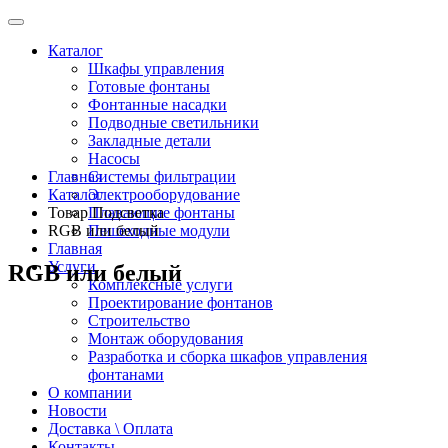
Каталог
Шкафы управления
Готовые фонтаны
Фонтанные насадки
Подводные светильники
Закладные детали
Насосы
Главная
Системы фильтрации
Каталог
Электрооборудование
Товар Подсветка
Плавающие фонтаны
RGB или белый
Пешеходные модули
Главная
Услуги
RGB или белый
Комплексные услуги
Проектирование фонтанов
Строительство
Монтаж оборудования
Разработка и сборка шкафов управления
фонтанами
О компании
Новости
Доставка \ Оплата
Контакты