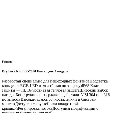
Fontana
Dry Deck Kit FPK-7000 Пешеходный модуль
Разработан специально для пешеходных фонтановПодсветка
кольцевая RGB LED лампа (белая по запросу)IP68 Класс
защиты — III, 16-уровневая тепловая защитаШирокий выбор
насадокКонструкция из нержавеющей стали AISI 304 или 316
по запросуВысокая ударопрочностьЛегкий и быстрый
монтажДоступен с круглой или квадратной
крышкойРегулировка потокаДоступны модификации с
кожухами (цилиндр или куб)