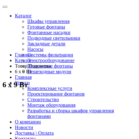
Каталог
Шкафы управления
Готовые фонтаны
Фонтанные насадки
Подводные светильники
Закладные детали
Насосы
Главная
Системы фильтрации
Каталог
Электрооборудование
Товар Подсветка
Плавающие фонтаны
6 х 9 Вт
Пешеходные модули
Главная
Услуги
6 х 9 Вт
Комплексные услуги
Проектирование фонтанов
Строительство
Монтаж оборудования
Разработка и сборка шкафов управления
фонтанами
О компании
Новости
Доставка \ Оплата
Контакты