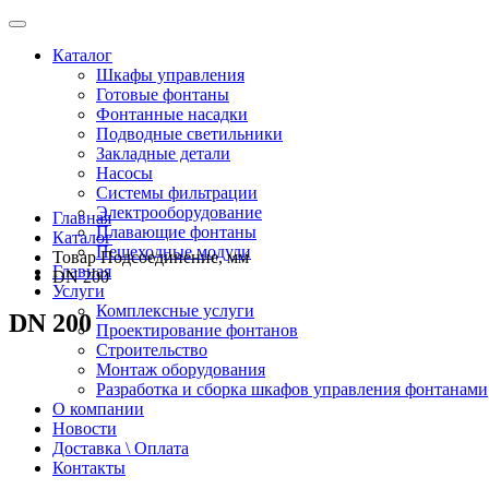
Каталог
Шкафы управления
Готовые фонтаны
Фонтанные насадки
Подводные светильники
Закладные детали
Насосы
Системы фильтрации
Электрооборудование
Главная
Плавающие фонтаны
Каталог
Пешеходные модули
Товар Подсоединение, мм
Главная
DN 200
Услуги
Комплексные услуги
DN 200
Проектирование фонтанов
Строительство
Монтаж оборудования
Разработка и сборка шкафов управления фонтанами
О компании
Новости
Доставка \ Оплата
Контакты