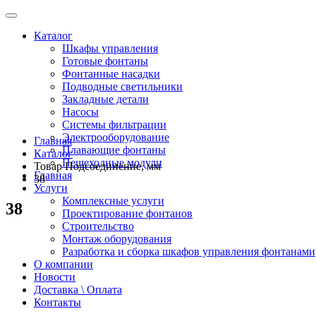
Каталог
Шкафы управления
Готовые фонтаны
Фонтанные насадки
Подводные светильники
Закладные детали
Насосы
Системы фильтрации
Электрооборудование
Главная
Плавающие фонтаны
Каталог
Пешеходные модули
Товар Подсоединение, мм
Главная
38
Услуги
Комплексные услуги
38
Проектирование фонтанов
Строительство
Монтаж оборудования
Разработка и сборка шкафов управления фонтанами
О компании
Новости
Доставка \ Оплата
Контакты