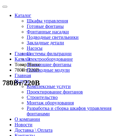
Каталог
Шкафы управления
Готовые фонтаны
Фонтанные насадки
Подводные светильники
Закладные детали
Насосы
Главная
Системы фильтрации
Каталог
Электрооборудование
Товар Насос
Плавающие фонтаны
780Вт/220В
Пешеходные модули
Главная
Услуги
780Вт/220В
Комплексные услуги
Проектирование фонтанов
Строительство
Монтаж оборудования
Разработка и сборка шкафов управления
фонтанами
О компании
Новости
Доставка \ Оплата
Контакты