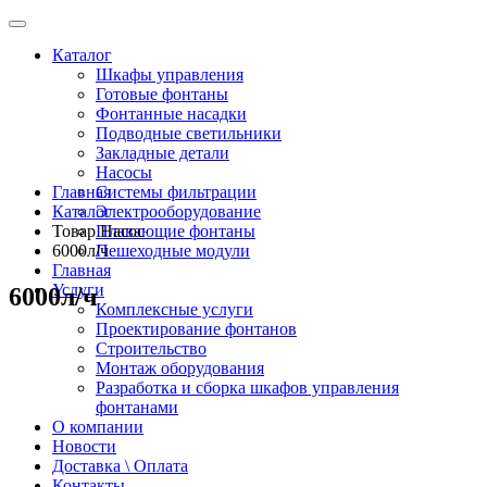
Каталог
Шкафы управления
Готовые фонтаны
Фонтанные насадки
Подводные светильники
Закладные детали
Насосы
Главная
Системы фильтрации
Каталог
Электрооборудование
Товар Насос
Плавающие фонтаны
6000л/ч
Пешеходные модули
Главная
Услуги
6000л/ч
Комплексные услуги
Проектирование фонтанов
Строительство
Монтаж оборудования
Разработка и сборка шкафов управления
фонтанами
О компании
Новости
Доставка \ Оплата
Контакты