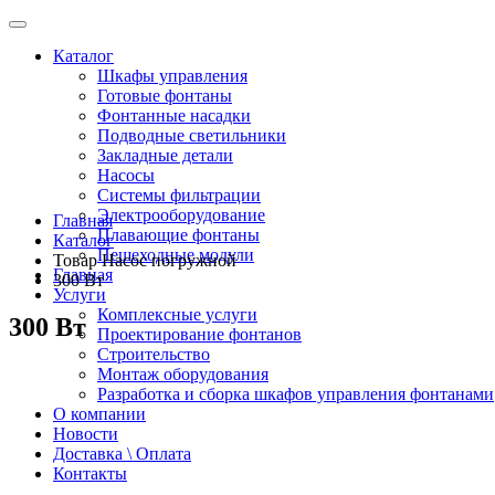
Каталог
Шкафы управления
Готовые фонтаны
Фонтанные насадки
Подводные светильники
Закладные детали
Насосы
Системы фильтрации
Электрооборудование
Главная
Плавающие фонтаны
Каталог
Пешеходные модули
Товар Насос погружной
Главная
300 Вт
Услуги
Комплексные услуги
300 Вт
Проектирование фонтанов
Строительство
Монтаж оборудования
Разработка и сборка шкафов управления фонтанами
О компании
Новости
Доставка \ Оплата
Контакты